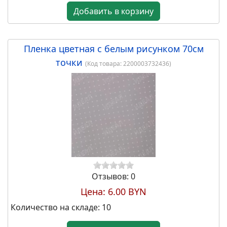
Набор коробок для цветов без
крышки "Созвездие любви" 18*17,
Добавить в корзину
15*14,5, 13*12 см 3шт., белый
Пленка цветная с белым рисунком 70см
точки
(Код товара:
2200003732436
)
23.00 BYN
Набор коробок для подарков
23*16*9,5, 21*14*8, 19*12*6,5 см,
3шт., св.розовый
Отзывов: 0
Цена:
6.00 BYN
Количество на складе:
10