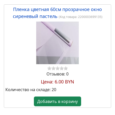
Пленка цветная 60см прозрачное окно
сиреневый пастель
(Код товара:
2200003699135
)
24.00 BYN
Набор коробок "Сердце" с
прозр.крышкой, 3шт. 23х20,7х9 /
20,7х18,4х8 / 18,4х16,1х7 см.
красный (W7799)
Отзывов: 0
Цена:
6.00 BYN
Количество на складе:
20
Добавить в корзину