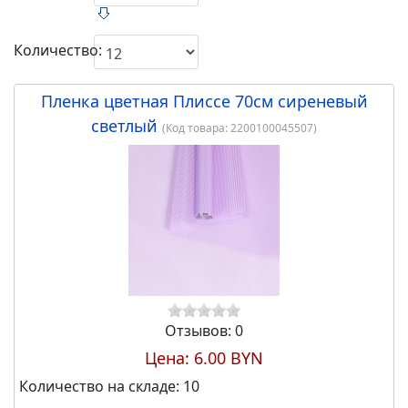
Сортировка:
Количество:
Пленка цветная Плиссе 70см сиреневый
светлый
(Код товара:
2200100045507
)
23.00 BYN
Набор коробок для цветов без
крышки "Созвездие любви" 18*17,
15*14,5, 13*12 см 3шт., красный
Отзывов: 0
Цена:
6.00 BYN
23.00 BYN
Количество на складе:
10