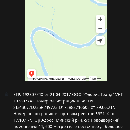
ЕГР: 192807740 от 21.04.2017 ООО "Флорис Гранд" УНП:
192807740 Номер регистрации в БелГИЭ
SI343077D235R249723ID172888210602 от 29.06.21г.
Номер регистрации в торговом реестре 395114 от
17.10.17г. Юр.Адрес: Минский р-н, с/с Новодворский,