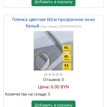
Добавить в корзину
18.60 BYN
Пленка цветная 60см прозрачное окно
Набор коробок
белый
"Шайбы",20.7х10,5см, 17,3х9см.,
(Код товара:
2200003699364
)
14х7,5см 3шт. розовый
22.20 BYN
Отзывов: 0
Набор коробок "Сердце" с
Цена:
6.00 BYN
прозр.крышкой, 3шт. 33х31,8х13,2
Количество на складе:
5
см / 30,4х29,2х12,4 см / 28х27х11,2