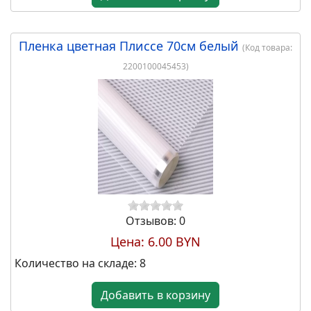
см. розовый (W6633)
Добавить в корзину
Пленка цветная Плиссе 70см белый
(Код товара:
2200100045453
)
28.80 BYN
Набор коробок "Сердце" с
прозр.крышкой, 3шт. 33х31,8х13,2
см / 30,4х29,2х12,4 см / 28х27х11,2
см. красный (W6634)
Отзывов: 0
Цена:
6.00 BYN
Количество на складе:
8